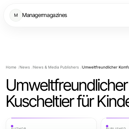
Managermagazines
M
Home
News
News & Media Publishers
Umweltfreundlicher Komfor
Umweltfreundlicher 
Kuscheltier für Kind
AUTHOR
PUBLISHED