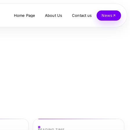
Home Page
About Us
Contact us
News
READING TIME