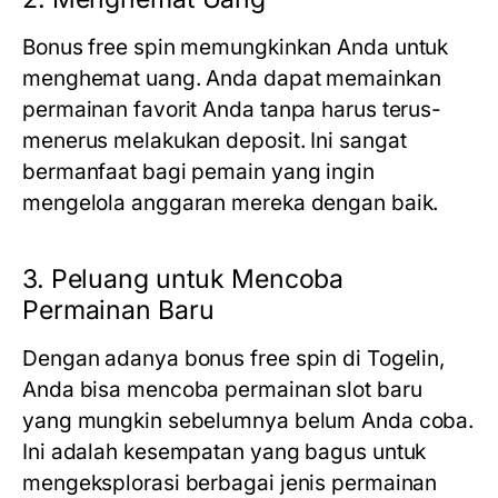
Bonus free spin memungkinkan Anda untuk
menghemat uang. Anda dapat memainkan
permainan favorit Anda tanpa harus terus-
menerus melakukan deposit. Ini sangat
bermanfaat bagi pemain yang ingin
mengelola anggaran mereka dengan baik.
3. Peluang untuk Mencoba
Permainan Baru
Dengan adanya bonus free spin di
Togelin
,
Anda bisa mencoba permainan slot baru
yang mungkin sebelumnya belum Anda coba.
Ini adalah kesempatan yang bagus untuk
mengeksplorasi berbagai jenis permainan