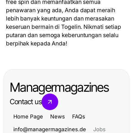
free spin dan memanfaatkan semua
penawaran yang ada, Anda dapat meraih
lebih banyak keuntungan dan merasakan
keseruan bermain di
Togelin
. Nikmati setiap
putaran dan semoga keberuntungan selalu
berpihak kepada Anda!
Managermagazines
Contact us
Home Page
News
FAQs
info@managermagazines.de
Jobs