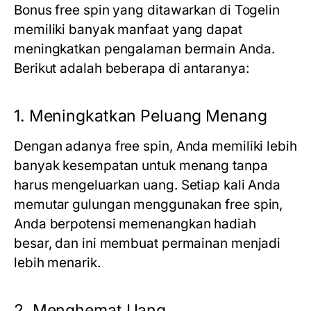
Bonus free spin yang ditawarkan di
Togelin
memiliki banyak manfaat yang dapat
meningkatkan pengalaman bermain Anda.
Berikut adalah beberapa di antaranya:
1. Meningkatkan Peluang Menang
Dengan adanya free spin, Anda memiliki lebih
banyak kesempatan untuk menang tanpa
harus mengeluarkan uang. Setiap kali Anda
memutar gulungan menggunakan free spin,
Anda berpotensi memenangkan hadiah
besar, dan ini membuat permainan menjadi
lebih menarik.
2. Menghemat Uang