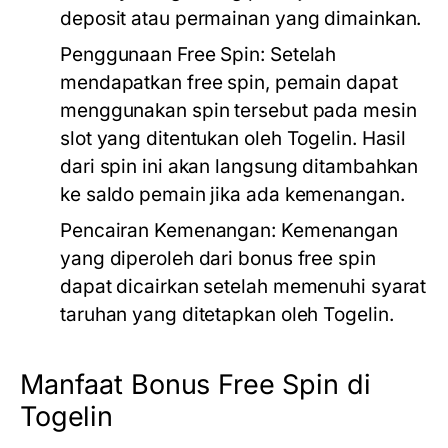
deposit atau permainan yang dimainkan.
Penggunaan Free Spin
: Setelah
mendapatkan free spin, pemain dapat
menggunakan spin tersebut pada mesin
slot yang ditentukan oleh
Togelin
. Hasil
dari spin ini akan langsung ditambahkan
ke saldo pemain jika ada kemenangan.
Pencairan Kemenangan
: Kemenangan
yang diperoleh dari bonus free spin
dapat dicairkan setelah memenuhi syarat
taruhan yang ditetapkan oleh
Togelin
.
Manfaat Bonus Free Spin di
Togelin