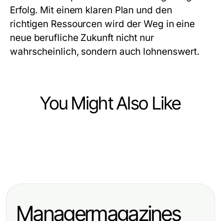
Erfolg. Mit einem klaren Plan und den
richtigen Ressourcen wird der Weg in eine
neue berufliche Zukunft nicht nur
wahrscheinlich, sondern auch lohnenswert.
You Might Also Like
Jobs and Career
Jobs and Career
Top Skills Employers Seek for
Jobs and Career
Headhunter Ingenieure: Effiziente
Career Advancement
Headhunter Ingenieure:
Rekrutierung für technische
Erfolgreiche Karriere-Strategien für
Spitzenkräfte
Managermagazines
Ingenieure