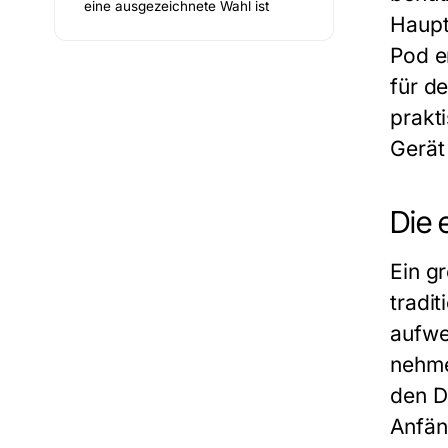
eine ausgezeichnete Wahl ist
Haup
Pod e
für d
prakt
Gerät
Die
Ein g
tradi
aufwe
nehme
den D
Anfän