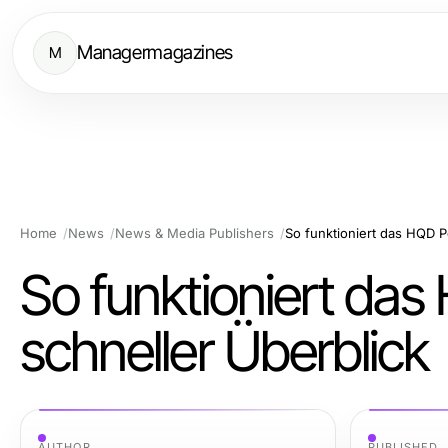
Managermagazines
M
Home
News
News & Media Publishers
So funktioniert das HQD P
So funktioniert da
schneller Überblick
AUTHOR
PUBLISHED