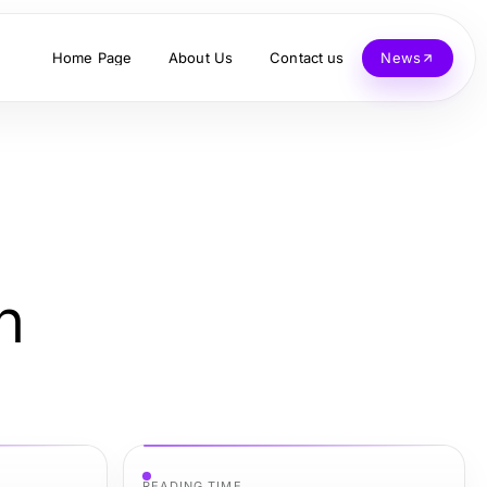
Home Page
About Us
Contact us
News
n
READING TIME