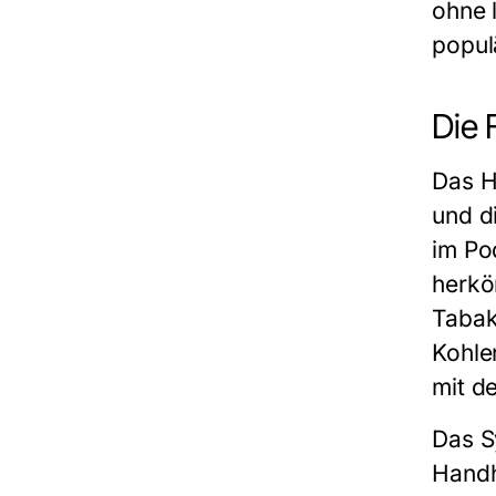
ohne 
popul
Die 
Das
H
und di
im Po
herkö
Tabak
Kohle
mit d
Das S
Handh