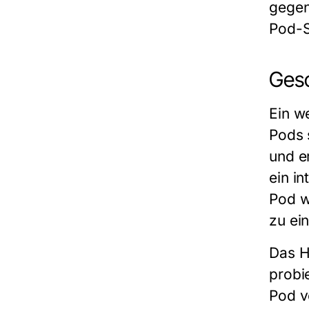
gegen
Pod-
Ges
Ein w
Pods
und er
ein i
Pod
w
zu ei
Das
H
probi
Pod v