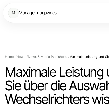
Managermagazines
M
Home
News
News & Media Publishers
Maximale Leistung u
Sie über die Auswah
Wechselrichters w