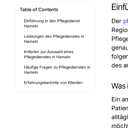
Einf
Table of Contents
Der
p
Einführung in den Pflegedienst
Hameln
Regio
Leistungen des Pflegedienstes in
Pfleg
Hameln
genau
Kriterien zur Auswahl eines
folge
Pflegedienstes in Hameln
des a
Häufige Fragen zu Pflegediensten in
Hameln
Erfahrungsberichte von Klienten
Was i
Ein a
Patie
alltä
möcht