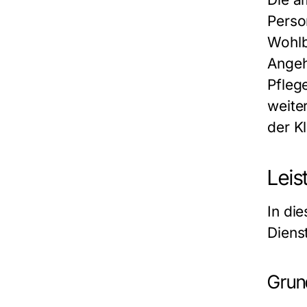
Perso
Wohlb
Angeh
Pflege
weiter
der K
Leis
In di
Diens
Grun