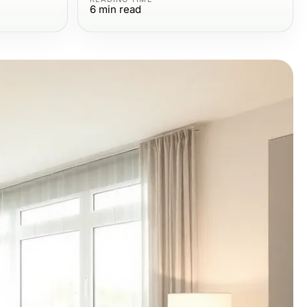
6
min read