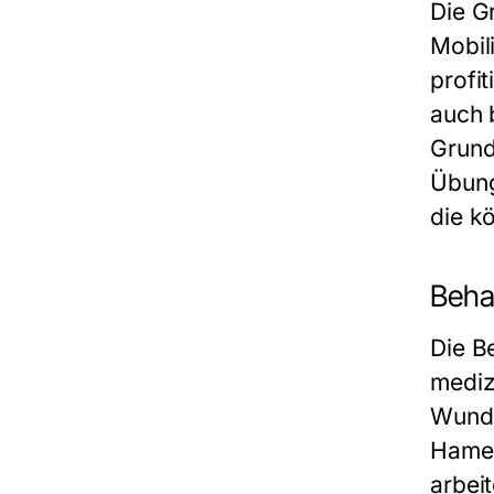
Die G
Mobil
profi
auch b
Grund
Übung
die k
Beha
Die B
mediz
Wundv
Hamel
arbei