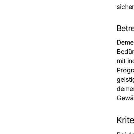
sicher
Betr
Demen
Bedür
mit i
Progr
geisti
demen
Gewäh
Krit