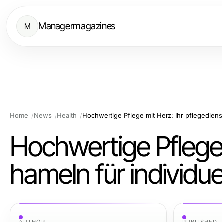
Managermagazines
M
Home
News
Health
Hochwertige Pflege 
hameln für individu
AUTHOR
PUBLISHED