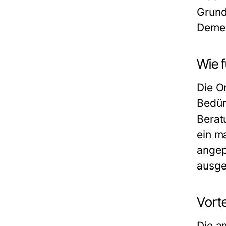
Grund
Demen
Wie f
Die O
Bedür
Berat
ein m
angepa
ausge
Vorte
Die am