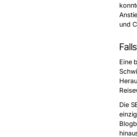
konnt
Ansti
und C
Fall
Eine 
Schwi
Herau
Reise
Die
S
einzi
Blogb
hinau