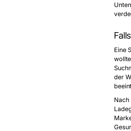
Unter
verde
Fall
Eine
wollte
Suchm
der W
beein
Nach 
Ladeg
Marke
Gesun