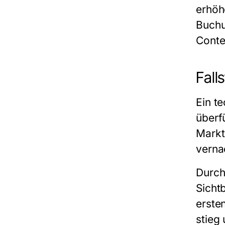
erhöh
Buchu
Conte
Fall
Ein t
überf
Markt
verna
Durch
Sicht
erste
stieg