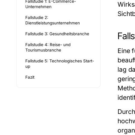
Fallstudie 1: E-Commerce-
Wirks
Unternehmen
Sicht
Fallstudie 2:
Dienstleistungsunternehmen
Fall
Fallstudie 3: Gesundheitsbranche
Fallstudie 4: Reise- und
Eine 
Tourismusbranche
beauf
Fallstudie 5: Technologisches Start-
up
lag d
Fazit
gerin
Metho
ident
Durch
hochw
organ