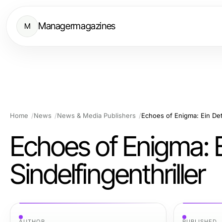
Managermagazines
M
Home
News
News & Media Publishers
Echoes of Enigma: Ein Dete
Echoes of Enigma: E
Sindelfingenthriller
AUTHOR
PUBLISHED