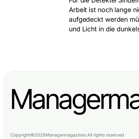
Für die Detektei Sindel
Arbeit ist noch lange n
aufgedeckt werden müss
und Licht in die dunkel
Managerma
Copyright
©
2026
Managermagazines
.
All rights reserved