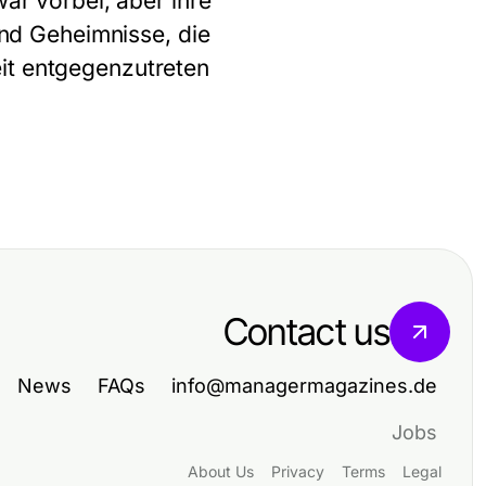
war vorbei, aber ihre
 und Geheimnisse, die
it entgegenzutreten
Contact us
News
FAQs
info@managermagazines.de
Jobs
About Us
Privacy
Terms
Legal