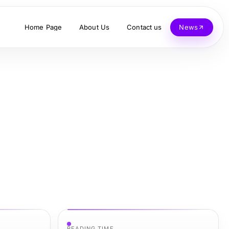
Home Page
About Us
Contact us
News
READING TIME