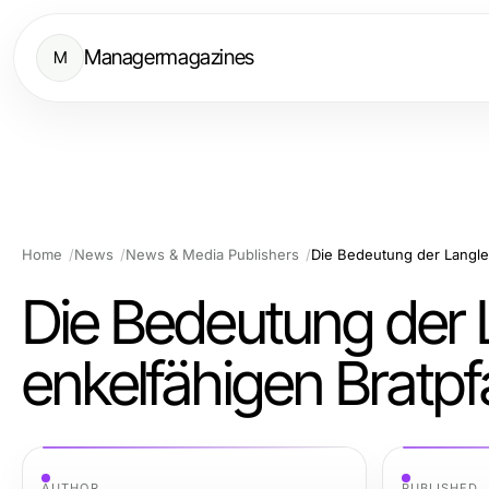
Managermagazines
M
Home
News
News & Media Publishers
Die Bedeutung der Langleb
Die Bedeutung der L
enkelfähigen Bratp
AUTHOR
PUBLISHED