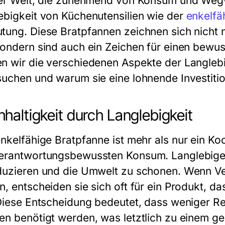
ner Welt, die zunehmend von Konsum und Wegw
ebigkeit von Küchenutensilien wie der
enkelfä
tung. Diese Bratpfannen zeichnen sich nicht nu
sondern sind auch ein Zeichen für einen bewuss
n wir die verschiedenen Aspekte der Langlebi
suchen und warum sie eine lohnende Investition
haltigkeit durch Langlebigkeit
nkelfähige Bratpfanne
ist mehr als nur ein Koc
erantwortungsbewussten Konsum. Langlebige P
duzieren und die Umwelt zu schonen. Wenn V
n, entscheiden sie sich oft für ein Produkt, d
 Diese Entscheidung bedeutet, dass weniger Re
en benötigt werden, was letztlich zu einem g