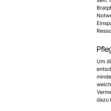
sein.
Bratp
Notwe
Einsp
Resso
Pfle
Um di
entsc
minde
weich
Verme
dazu 