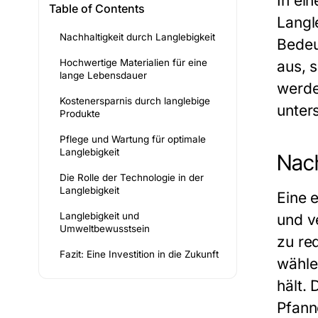
In ei
Table of Contents
Langl
Nachhaltigkeit durch Langlebigkeit
Bedeu
Hochwertige Materialien für eine
aus, 
lange Lebensdauer
werde
Kostenersparnis durch langlebige
unter
Produkte
Pflege und Wartung für optimale
Langlebigkeit
Nach
Die Rolle der Technologie in der
Langlebigkeit
Eine
e
Langlebigkeit und
und v
Umweltbewusstsein
zu re
Fazit: Eine Investition in die Zukunft
wähle
hält.
Pfann