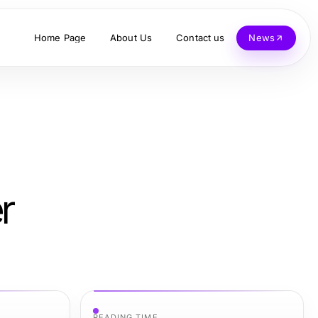
Home Page
About Us
Contact us
News
r
READING TIME