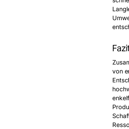
schne
Langl
Umwel
entsch
Fazi
Zusam
von e
Entsc
hochw
enkel
Produ
Schaff
Resso