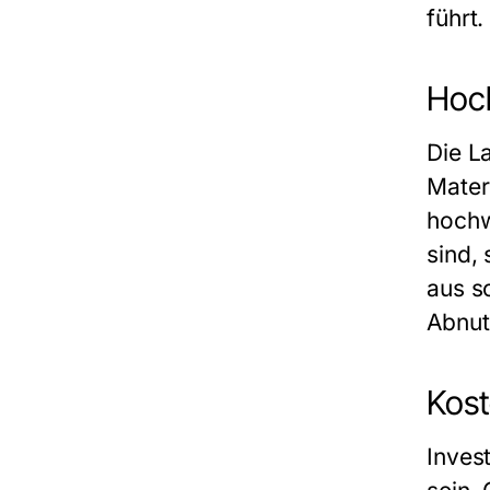
führt.
Hoch
Die L
Mater
hochw
sind,
aus so
Abnut
Kost
Invest