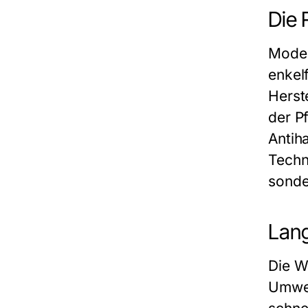
Die 
Moder
enkel
Herst
der P
Antih
Techn
sonde
Lang
Die W
Umwel