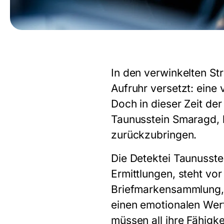
In den verwinkelten St
Aufruhr versetzt: ein
Doch in dieser Zeit de
Taunusstein Smaragd, b
zurückzubringen.
Die Detektei Taunusste
Ermittlungen, steht v
Briefmarkensammlung, d
einen emotionalen Wert 
müssen all ihre Fähigk