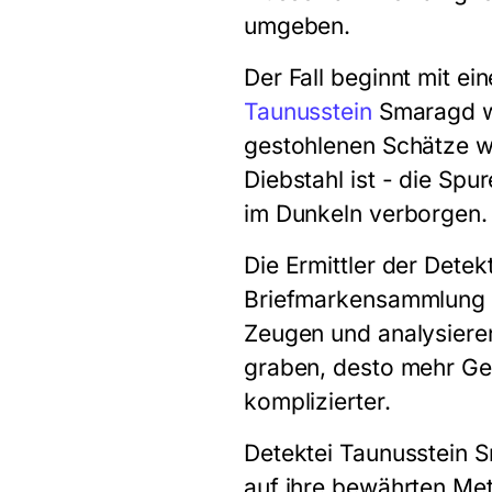
umgeben.
Der Fall beginnt mit e
Taunusstein
Smaragd wi
gestohlenen Schätze wi
Diebstahl ist - die Spu
im Dunkeln verborgen.
Die Ermittler der Dete
Briefmarkensammlung a
Zeugen und analysieren
graben, desto mehr Geh
komplizierter.
Detektei Taunusstein S
auf ihre bewährten Met