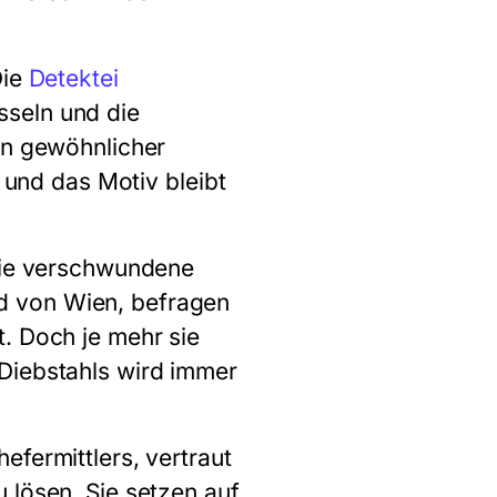
Die
Detektei
seln und die
in gewöhnlicher
, und das Motiv bleibt
 die verschwundene
d von Wien, befragen
. Doch je mehr sie
Diebstahls wird immer
efermittlers, vertraut
 lösen. Sie setzen auf