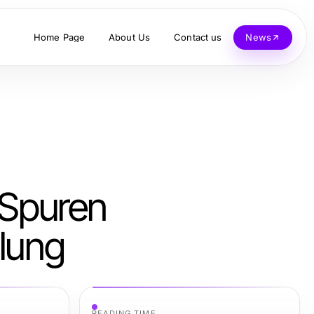
Home Page
About Us
Contact us
News
 Spuren
lung
READING TIME