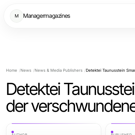
Managermagazines
M
Home
News
News & Media Publishers
Detektei Taunusste
der verschwunden
AUTHOR
PUBLISHED