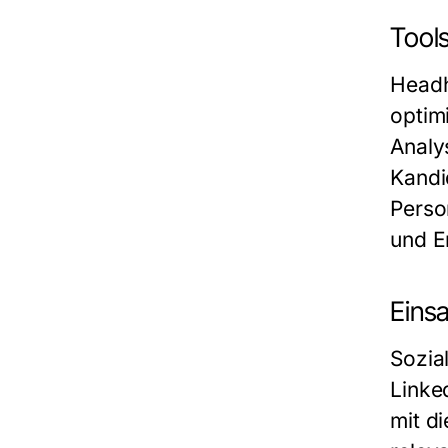
Tool
Headh
optim
Analy
Kandi
Perso
und E
Einsa
Sozia
Linke
mit d