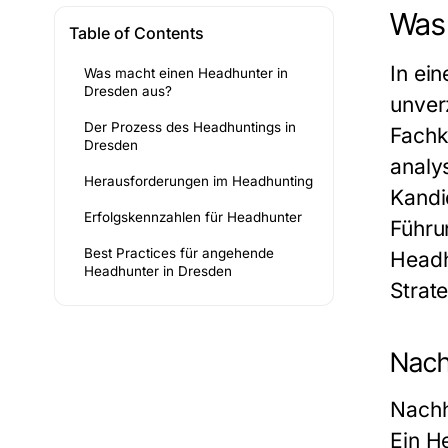
Was 
Table of Contents
In ein
Was macht einen Headhunter in
Dresden aus?
unver
Der Prozess des Headhuntings in
Fachk
Dresden
analy
Herausforderungen im Headhunting
Kandi
Erfolgskennzahlen für Headhunter
Führu
Best Practices für angehende
Headh
Headhunter in Dresden
Strat
Nach
Nachh
Ein He