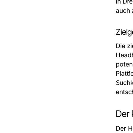
in Dr
auch 
Ziel
Die z
Headh
poten
Platt
Suchk
entsc
Der 
Der He