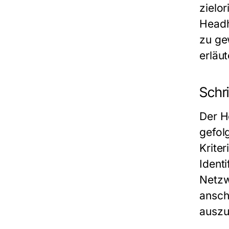
zielo
Headh
zu ge
erläut
Schr
Der H
gefolg
Krite
Ident
Netzw
ansch
auszu