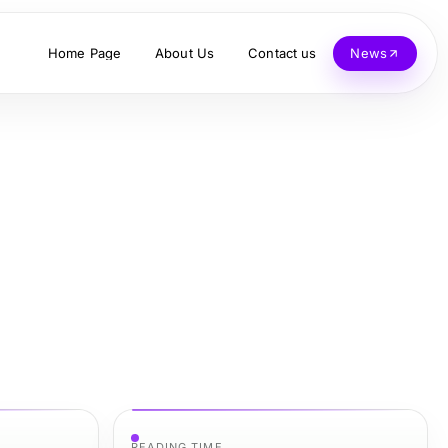
Home Page
About Us
Contact us
News
READING TIME