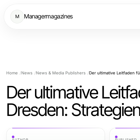
Managermagazines
M
Home
News
News & Media Publishers
Der ultimative Leitfaden 
Der ultimative Leit
Dresden: Strategie
AUTHOR
PUBLISHED