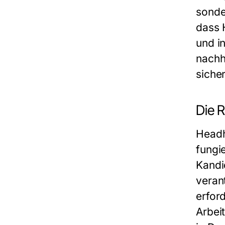
sonde
dass 
und i
nachh
sicher
Die 
Headh
fungi
Kandid
veran
erfor
Arbei