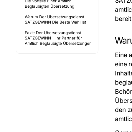
SATZ
Die Vorteile Einer Amtlich
Beglaubigten Übersetzung
amtli
Warum Der Übersetzungsdienst
bereit
SATZGEWINN Die Beste Wahl Ist
Fazit: Der Übersetzungsdienst
Waru
SATZGEWINN – Ihr Partner für
Amtlich Beglaubigte Übersetzungen
Eine
a
eine r
Inhal
begla
Behör
Übers
den z
amtli