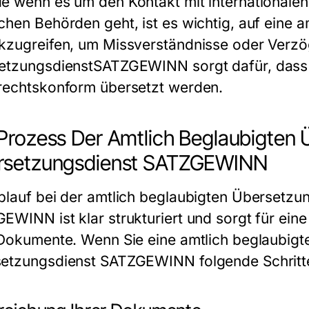
e wenn es um den Kontakt mit internationalen 
chen Behörden geht, ist es wichtig, auf eine
a
kzugreifen, um Missverständnisse oder Verz
etzungsdienst
SATZGEWINN
sorgt dafür, dass
rechtskonform übersetzt werden.
Prozess Der Amtlich Beglaubigten
rsetzungsdienst SATZGEWINN
blauf bei der
amtlich beglaubigten Übersetzu
GEWINN
ist klar strukturiert und sorgt für ein
 Dokumente. Wenn Sie eine
amtlich beglaubig
setzungsdienst SATZGEWINN
folgende Schritt