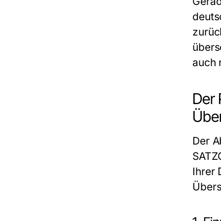
Gerad
deuts
zurüc
übers
auch 
Der 
Übe
Der A
SATZ
Ihrer
Über