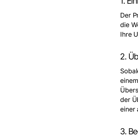
1. E
Der P
die W
Ihre 
2. Ü
Sobal
einem
Übers
der Ü
einer
3. B