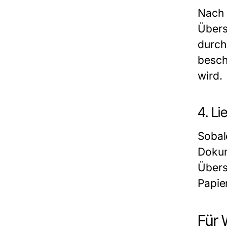
Nach 
Über
durch
besch
wird.
4. L
Sobal
Dokum
Übers
Papie
Für 