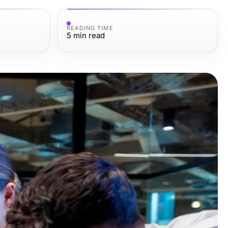
READING TIME
5
min read