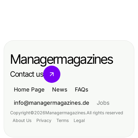
Business and Consumer Services
Business and Consumer Services
10 Wichtige Tipps für Daten- und
Business and Consumer Services
Büroreinigung Gelsenkirchen: Der
IT-Sicherheitsdienstleister 2026
Warum Catering Zürich besser ist
ideale Partner für Ihr sauberes Büro
als Selbstversorgung für Ihre
Managermagazines
nächste Veranstaltung
Contact us
Home Page
News
FAQs
info@managermagazines.de
Jobs
Copyright
©
2026
Managermagazines
.
All rights reserved
About Us
Privacy
Terms
Legal