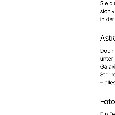
Sie d
sich 
in de
Astr
Doch 
unter 
Galax
Stern
– alle
Foto
Ein F