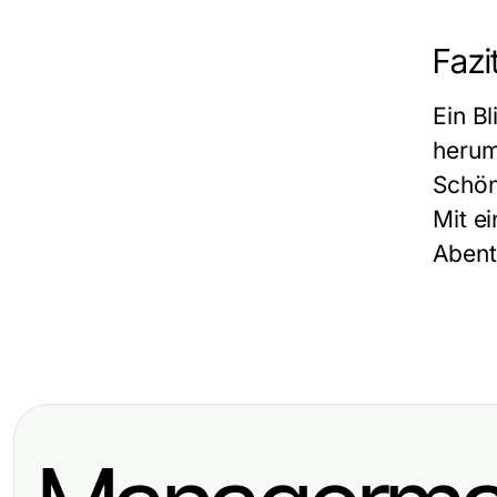
Fazi
Ein B
herum
Schön
Mit e
Abent