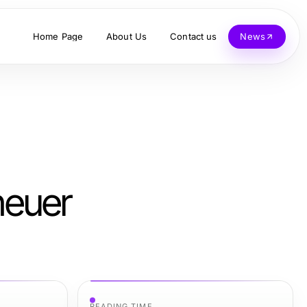
Home Page
About Us
Contact us
News
 neuer
READING TIME