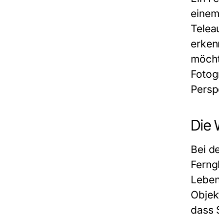
einem
Telea
erken
möcht
Fotog
Persp
Die 
Bei d
Ferng
Leben
Objek
dass 