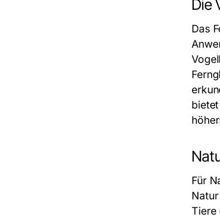
Die 
Das Fe
Anwen
Vogel
Ferngl
erkun
biete
höher
Natu
Für N
Natur
Tiere