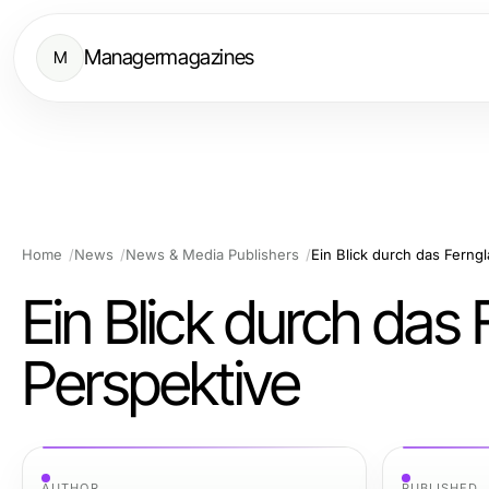
Managermagazines
M
Home
News
News & Media Publishers
Ein Blick durch das Ferngl
Ein Blick durch das 
Perspektive
AUTHOR
PUBLISHED