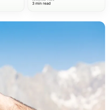
3
min read